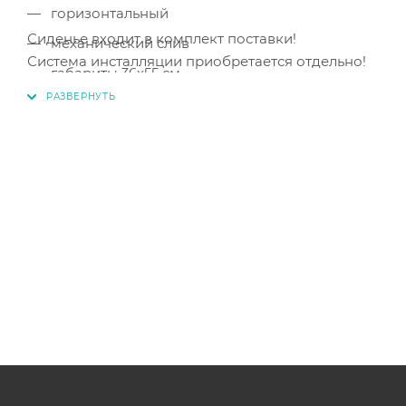
горизонтальный
Сиденье входит в комплект поставки!
механический слив
Система инсталляции приобретается отдельно!
габариты 36x55 см