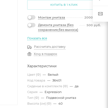
КУПИТЬ В 1 КЛИК
Монтаж унитаза
2000
руб.
Демонта унитаза (без
500
руб.
сохранения,без выноса)
Показать все
Рассчитать доставку
Хочу в подарок
Характеристики
Цвет (Ф)
—
Белый
Код товара
—
36401
Сиденье в комплекте (Ф)
—
да
Серия
—
Expression
Тип (Ф)
—
Подвесной унитаз
Высота (см) (Ф)
—
40