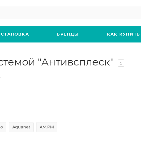
УСТАНОВКА
БРЕНДЫ
КАК КУПИТЬ
стемой "Антивсплеск"
5
ho
Aquanet
AM.PM