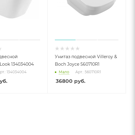
двесной
Унитаз подвесной Villeroy &
 Look 134034004
Boch Joyce 560710R1
рт.: 134034004
Мало
Арт.: 560710R1
уб.
36800
руб.