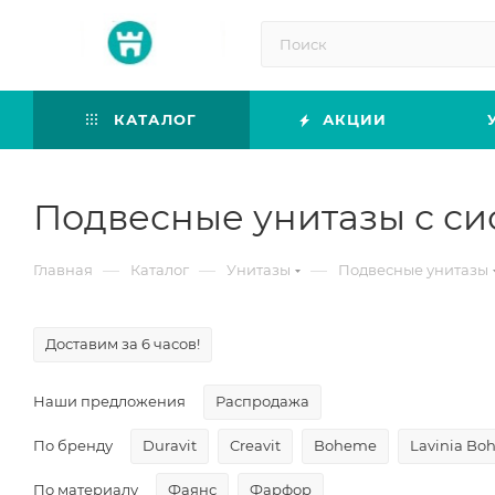
КАТАЛОГ
АКЦИИ
Подвесные унитазы с си
—
—
—
Главная
Каталог
Унитазы
Подвесные унитазы
Доставим за 6 часов!
Наши предложения
Распродажа
По бренду
Duravit
Creavit
Boheme
Lavinia Bo
По материалу
Фаянс
Фарфор