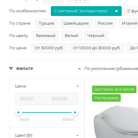
По особенностям
С системой "Антивсплеск"
С фу
По стране
Турция
Швейцария
Россия
Италия
По цвету
Бежевый
Белый
Черный
По цене
От 30000 руб.
От 12000 до 30000 руб.
До 
По умолчанию (убывание
ФИЛЬТР
Цена
Доставим за 6 часов!
Распродажа
26000
305000
Цвет (Ф)