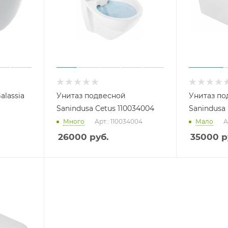
alassia
Унитаз подвесной
Унитаз по
Sanindusa Cetus 110034004
Sanindusa
Много
Арт.: 110034004
Мало
А
26000
руб.
35000
р