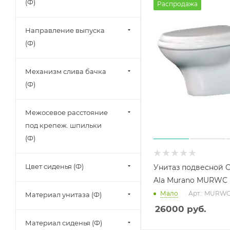
(Ф)
Распродажа
Направление выпуска
(Ф)
Механизм слива бачка
(Ф)
Межосевое расстояние
под крепеж. шпильки
(Ф)
Цвет сиденья (Ф)
Унитаз подвесной 
Ala Murano MURWC
Мало
Арт.: MURW
Материал унитаза (Ф)
26000
руб.
Материал сиденья (Ф)