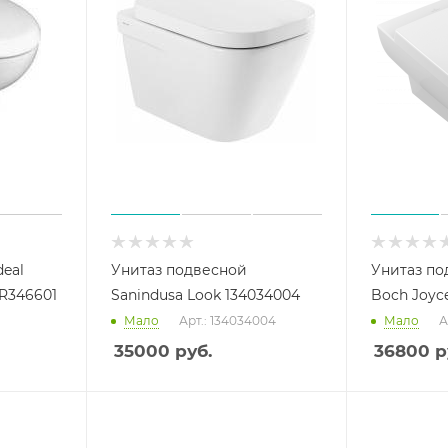
deal
Унитаз подвесной
Унитаз под
 R346601
Sanindusa Look 134034004
Boch Joyc
Мало
Арт.: 134034004
Мало
А
35000
руб.
36800
р