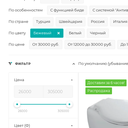
По особенностям
С функцией биде
С системой "Анти
По стране
Турция
Швейцария
Россия
Италия
По цвету
Бежевый
Белый
Черный
По цене
От 30000 руб.
От 12000 до 30000 руб.
До 
По умолчанию (убывание
ФИЛЬТР
Цена
Доставим за 6 часов!
Распродажа
26000
305000
Цвет (Ф)