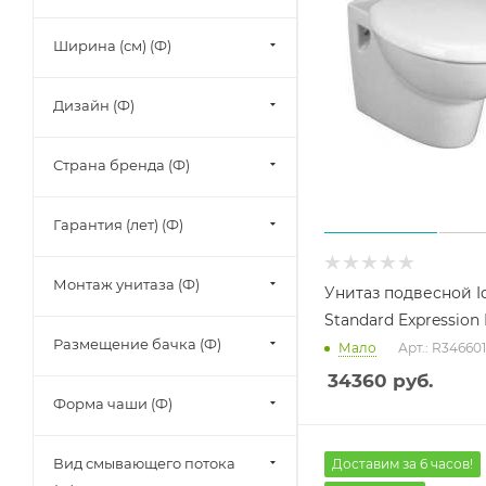
Ширина (см) (Ф)
Дизайн (Ф)
Страна бренда (Ф)
Гарантия (лет) (Ф)
Монтаж унитаза (Ф)
Унитаз подвесной I
Standard Expression
Размещение бачка (Ф)
Мало
Арт.: R346601
34360
руб.
Форма чаши (Ф)
Вид смывающего потока
Доставим за 6 часов!