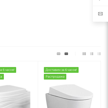
а 6 часов!
Доставим за 6 часов!
жа
Распродажа