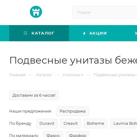
КАТАЛОГ
АКЦИИ
Подвесные унитазы беже
—
—
—
Главная
Каталог
Унитазы
Подвесные унитазы
Доставим за 6 часов!
Наши предложения
Распродажа
По бренду
Duravit
Creavit
Boheme
Lavinia Bo
По материалу
Фаянс
Фарфор