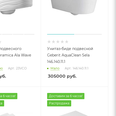
подвесного
Унитаз-биде подвесной
eramica Ala Wave
Geberit AquaClean Sela
146.140.11.1
но
Арт.: 23VCO
Мало
Арт.: 146.140.11.1
уб.
305000
руб.
а 6 часов!
Доставим за 6 часов!
жа
Распродажа