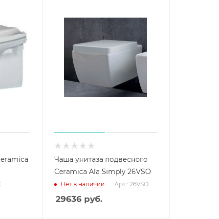
Ceramica
Чаша унитаза подвесного
Ceramica Ala Simply 26VSO
C
Нет в наличии
Арт.: 26VSO
29636
руб.