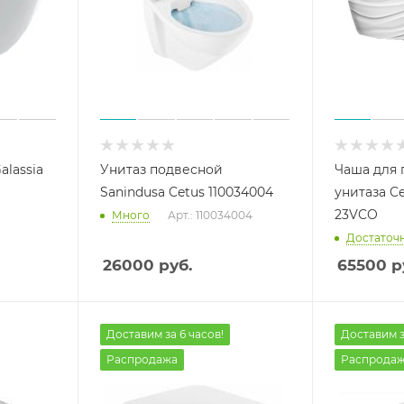
alassia
Унитаз подвесной
Чаша для 
Sanindusa Cetus 110034004
унитаза C
23VCO
Много
Арт.: 110034004
Достаточ
26000
руб.
65500
р
Доставим за 6 часов!
Доставим з
Распродажа
Распрода