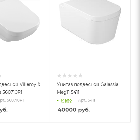
весной Villeroy &
Унитаз подвесной Galassia
e 560710R1
Meg11 5411
рт.: 560710R1
Мало
Арт.: 5411
уб.
40000
руб.