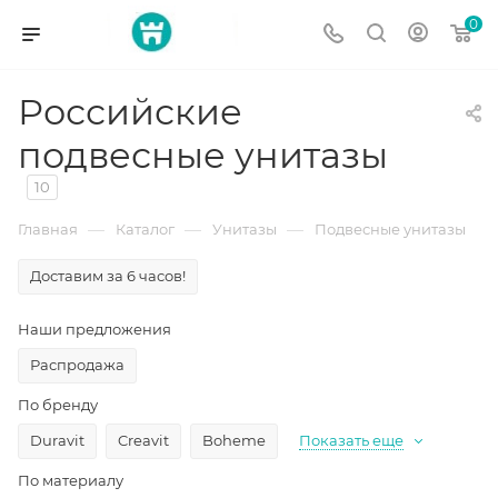
0
Российские
подвесные унитазы
10
—
—
—
Главная
Каталог
Унитазы
Подвесные унитазы
Доставим за 6 часов!
Наши предложения
Распродажа
По бренду
Duravit
Creavit
Boheme
Показать еще
По материалу