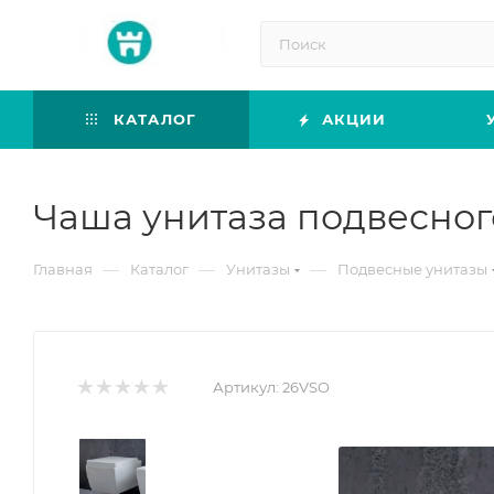
КАТАЛОГ
АКЦИИ
Чаша унитаза подвесного
—
—
—
Главная
Каталог
Унитазы
Подвесные унитазы
Артикул:
26VSO