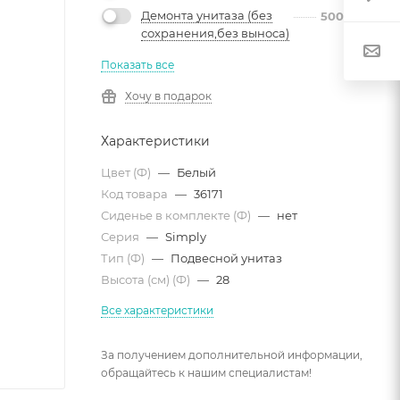
Демонта унитаза (без
500
руб.
сохранения,без выноса)
Показать все
Хочу в подарок
Характеристики
Цвет (Ф)
—
Белый
Код товара
—
36171
Сиденье в комплекте (Ф)
—
нет
Серия
—
Simply
Тип (Ф)
—
Подвесной унитаз
Высота (см) (Ф)
—
28
Все характеристики
За получением дополнительной информации,
обращайтесь к нашим специалистам!