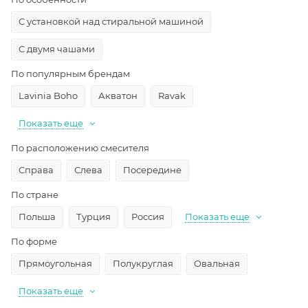
С установкой над стиральной машиной
С двумя чашами
По популярным брендам
Lavinia Boho
Акватон
Ravak
Показать еще
По расположению смесителя
Справа
Слева
Посередине
По стране
Польша
Турция
Россия
Показать еще
По форме
Прямоугольная
Полукруглая
Овальная
Показать еще