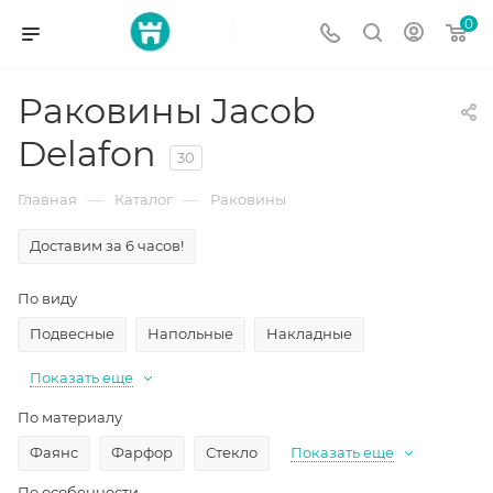
0
Раковины Jacob
Delafon
30
—
—
Главная
Каталог
Раковины
Доставим за 6 часов!
По виду
Подвесные
Напольные
Накладные
Показать еще
По материалу
Фаянс
Фарфор
Стекло
Показать еще
По особенности