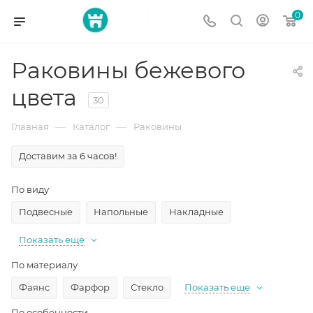
0
Раковины бежевого
цвета
30
—
—
Главная
Каталог
Раковины
Доставим за 6 часов!
По виду
Подвесные
Напольные
Накладные
Показать еще
По материалу
Фаянс
Фарфор
Стекло
Показать еще
По особенности