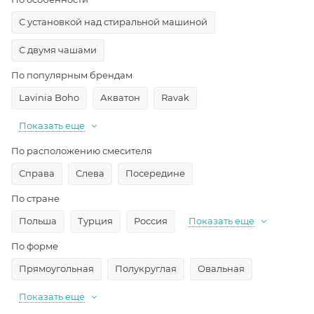
С установкой над стиральной машиной
С двумя чашами
По популярным брендам
Lavinia Boho
Акватон
Ravak
Показать еще
По расположению смесителя
Справа
Слева
Посередине
По стране
Польша
Турция
Россия
Показать еще
По форме
Прямоугольная
Полукруглая
Овальная
Показать еще