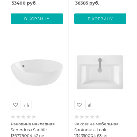
53400
руб.
36385
руб.
В КОРЗИНУ
В КОРЗИНУ
Раковина накладная
Раковина мебельная
Sanindusa Sanlife
Sanindusa Look
136779004 42 см
134350004 63 см