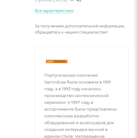
Глубина (см) (Ф)
—
42
Все характеристики
За получением дополнительной информации,
обращайтесь к нашим специалистам!
Португальская компания
Sanindusa была основана в 1991
году, а в 1993 году началось
производство сантехнической
керамики. К 1997 году в
ассортименте были представлены
комплексные разработки
оборудования и аксессуаров для
создания интерьера ванной в
едином стиле. Непрерывное