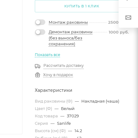
КУПИТЬ В 1 КЛИК
Монтаж раковины
2500
руб.
Демонтаж раковины
1000
руб.
(без выноса/без
сохранения)
Показать все
Рассчитать доставку
Хочу в подарок
Характеристики
Вид раковины (Ф)
—
Накладная (чаша)
Цвет (Ф)
—
Белый
Код товара
—
37029
Серия
—
Sanlife
Высота (см) (Ф)
—
14.2