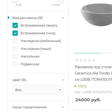
8481
112800
Вид раковины (Ф)
Встраиваемая сверху
Встраиваемая снизу
Накладная (мебельная)
Накладная (чаша)
Напольная
Подвесная
Раковина под стол
Ceramica Ala Tondo 
см LI308 /TON470UT
Цвет (Ф)
Мало
Все
Арт.: LI308 /TON470UTO
24000
руб.
Наши предложения