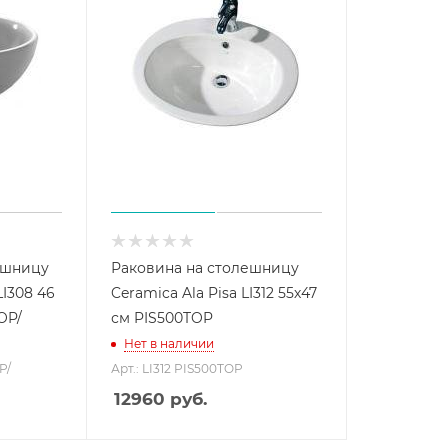
ешницу
Раковина на столешницу
LI308 46
Ceramica Ala Pisa LI312 55х47
OP/
см PIS500TOP
Нет в наличии
P/
Арт.: LI312 PIS500TOP
12960
руб.