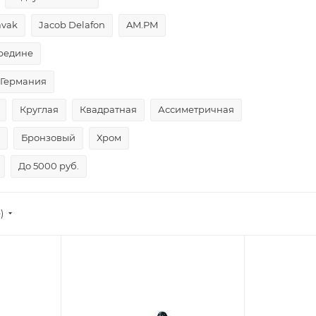
avak
Jacob Delafon
AM.PM
редине
Германия
Круглая
Квадратная
Ассиметричная
Бронзовый
Хром
До 5000 руб.
)