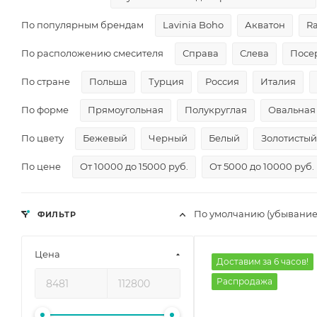
По популярным брендам
Lavinia Boho
Акватон
R
По расположению смесителя
Справа
Слева
Посе
По стране
Польша
Турция
Россия
Италия
По форме
Прямоугольная
Полукруглая
Овальная
По цвету
Бежевый
Черный
Белый
Золотистый
По цене
От 10000 до 15000 руб.
От 5000 до 10000 руб.
По умолчанию (убывание
ФИЛЬТР
Цена
Доставим за 6 часов!
Распродажа