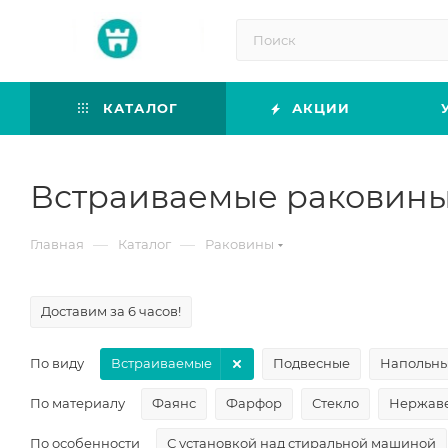
КАТАЛОГ
АКЦИИ
Встраиваемые раковин
—
—
Главная
Каталог
Раковины
Доставим за 6 часов!
По виду
Встраиваемые
Подвесные
Напольн
По материалу
Фаянс
Фарфор
Стекло
Нержаве
По особенности
С установкой над стиральной машиной