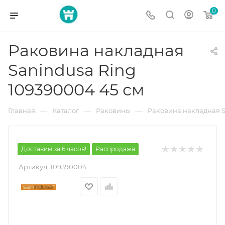
0
Раковина накладная
Sanindusa Ring
109390004 45 см
—
—
—
Главная
Каталог
Раковины
Раковина накладная S
Доставим за 6 часов!
Распродажа
Артикул:
109390004