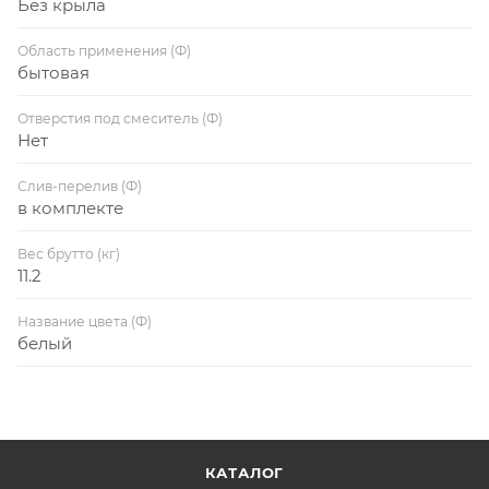
Без крыла
Область применения (Ф)
бытовая
Отверстия под смеситель (Ф)
Нет
Слив-перелив (Ф)
в комплекте
Вес брутто (кг)
11.2
Название цвета (Ф)
белый
КАТАЛОГ