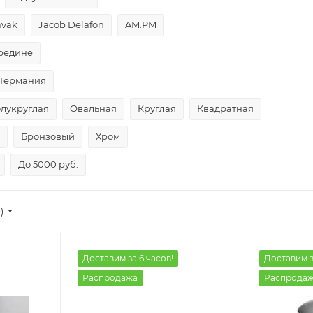
avak
Jacob Delafon
AM.PM
редине
Германия
лукруглая
Овальная
Круглая
Квадратная
Бронзовый
Хром
До 5000 руб.
)
Доставим за 6 часов!
Доставим з
Распродажа
Распрода