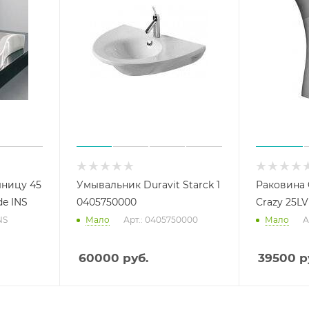
шницу 45
Умывальник Duravit Starck 1
Раковина 
de INS
0405750000
Crazy 25LV
NS
Мало
Арт.: 0405750000
Мало
А
60000
руб.
39500
р