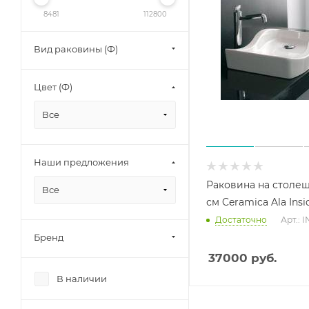
8481
112800
Вид раковины (Ф)
Цвет (Ф)
Все
Наши предложения
Раковина на столе
Все
см Ceramica Ala Insi
Достаточно
Арт.: I
Бренд
37000
руб.
В наличии