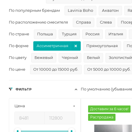
По популярным брендам
Lavinia Boho
Акватон
R
По расположению смесителя
Справа
Слева
Посе
По стране
Польша
Турция
Россия
Италия
По форме
Ассиметричная
Прямоугольная
По
По цвету
Бежевый
Черный
Белый
Золотистый
По цене
От 10000 до 15000 руб.
От 5000 до 10000 руб.
По умолчанию (убывание
ФИЛЬТР
Цена
Доставим за 6 часов!
Распродажа