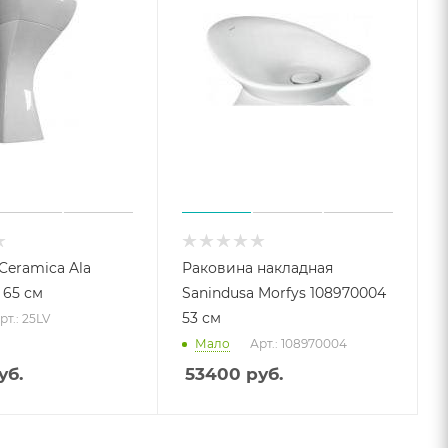
Ceramica Ala
Раковина накладная
 65 см
Sanindusa Morfys 108970004
53 см
рт.: 25LV
Мало
Арт.: 108970004
уб.
53400
руб.