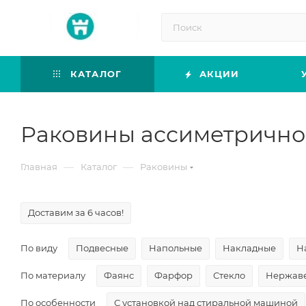
КАТАЛОГ
АКЦИИ
Раковины ассиметричн
—
—
Главная
Каталог
Раковины
Доставим за 6 часов!
По виду
Подвесные
Напольные
Накладные
Н
По материалу
Фаянс
Фарфор
Стекло
Нержаве
По особенности
С установкой над стиральной машиной