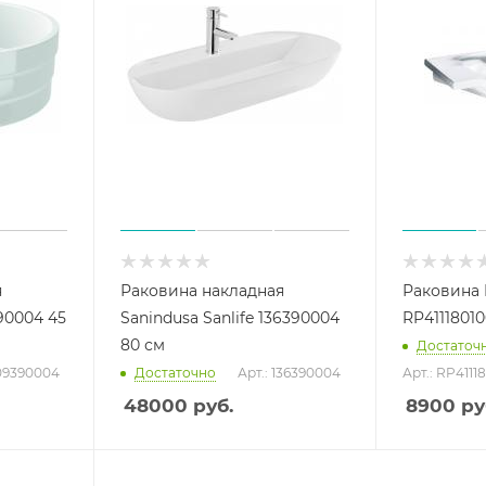
я
Раковина накладная
Раковина I
90004 45
Sanindusa Sanlife 136390004
RP41118010
80 см
Достаточ
109390004
Достаточно
Арт.: 136390004
Арт.: RP4111
48000
руб.
8900
ру