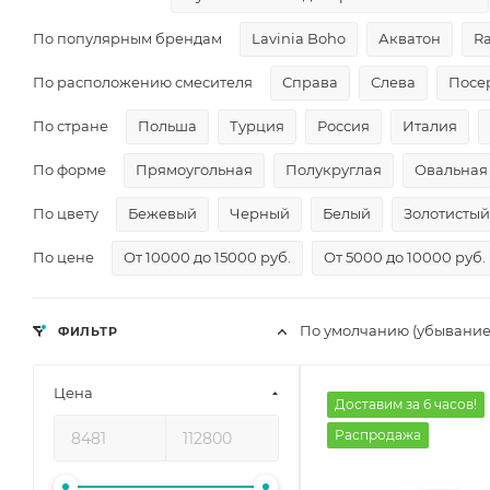
По популярным брендам
Lavinia Boho
Акватон
R
По расположению смесителя
Справа
Слева
Посе
По стране
Польша
Турция
Россия
Италия
По форме
Прямоугольная
Полукруглая
Овальная
По цвету
Бежевый
Черный
Белый
Золотистый
По цене
От 10000 до 15000 руб.
От 5000 до 10000 руб.
По умолчанию (убывание
ФИЛЬТР
Цена
Доставим за 6 часов!
Распродажа