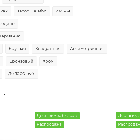
avak
Jacob Delafon
AM.PM
редине
Германия
Круглая
Квадратная
Ассиметричная
Бронзовый
Хром
До 5000 руб.
)
Доставим за 6 часов!
Доставим з
Распродажа
Распрода