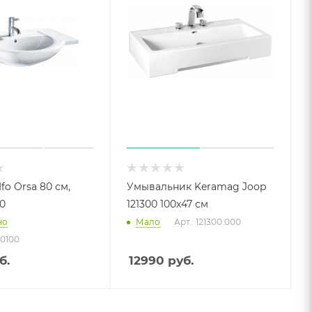
fo Orsa 80 см,
Умывальник Keramag Joop
0
121300 100х47 см
но
Мало
Арт.: 121300.000
80100
б.
12990
руб.