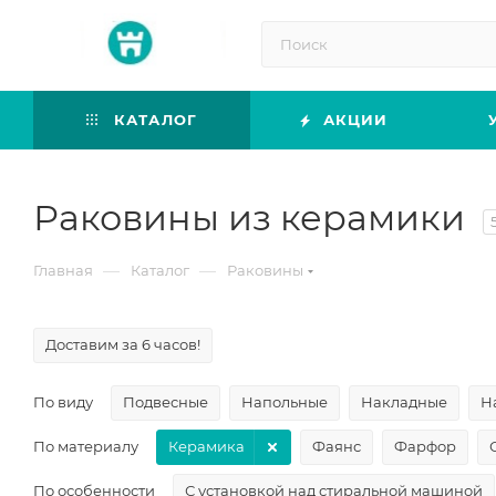
КАТАЛОГ
АКЦИИ
Раковины из керамики
—
—
Главная
Каталог
Раковины
Доставим за 6 часов!
По виду
Подвесные
Напольные
Накладные
Н
По материалу
Керамика
Фаянс
Фарфор
По особенности
С установкой над стиральной машиной