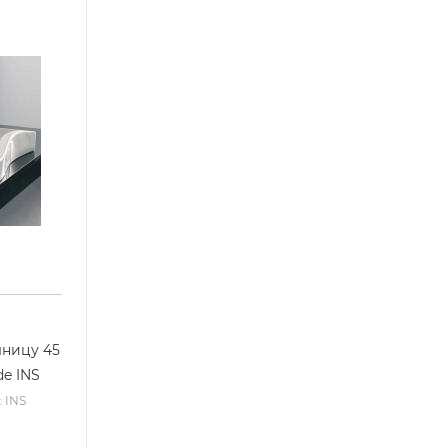
шницу 45
de INS
: INS