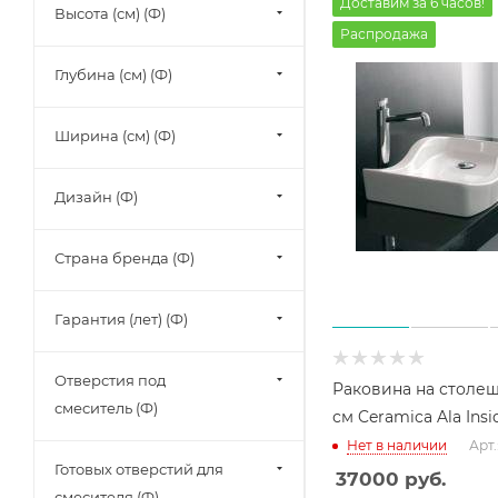
Доставим за 6 часов!
Высота (см) (Ф)
Распродажа
Глубина (см) (Ф)
Ширина (см) (Ф)
Дизайн (Ф)
Страна бренда (Ф)
Гарантия (лет) (Ф)
Отверстия под
Раковина на столе
смеситель (Ф)
см Ceramica Ala Insi
Нет в наличии
Арт.
Готовых отверстий для
37000
руб.
смесителя (Ф)