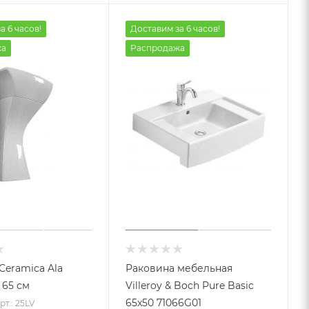
а 6 часов!
Доставим за 6 часов!
жа
Распродажа
Ceramica Ala
Раковина мебельная
 65 см
Villeroy & Boch Pure Basic
65x50 71066G01
рт.: 25LV