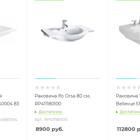
я
Раковина Ifo Orsa 80 см,
Раковина V
60004 83
RP411180100
Bellevue 5
Достаточно
Достаточ
134360004
Арт.: RP411180100
8900
руб.
112800
р