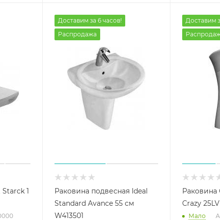
Доставим за 6 часов!
Доставим з
Распродажа
Распрода
Starck 1
Раковина подвесная Ideal
Раковина 
Standard Avance 55 см
Crazy 25LV
W413501
0000
Мало
А