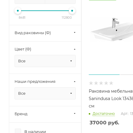
8481
112800
Вид раковины (Ф)
Цвет (Ф)
Все
Наши предложения
Раковина мебельна
Все
Sanindusa Look 1343
см
Бренд
Достаточно
Арт.: 
37000
руб.
В наличии