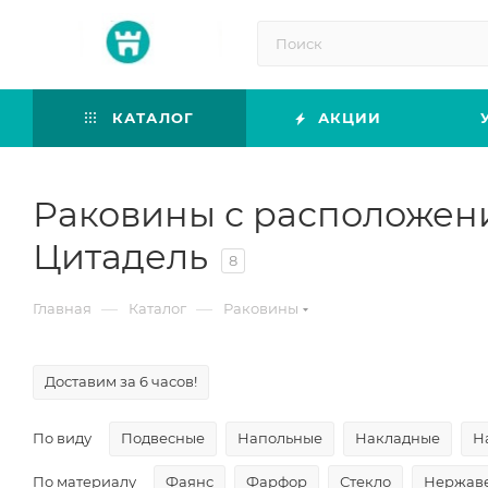
КАТАЛОГ
АКЦИИ
Раковины с расположен
Цитадель
8
—
—
Главная
Каталог
Раковины
Доставим за 6 часов!
По виду
Подвесные
Напольные
Накладные
Н
По материалу
Фаянс
Фарфор
Стекло
Нержаве