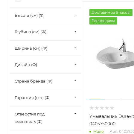
Доставим за 6 часов!
Высота (см) (Ф)
Распродажа
Глубина (см) (Ф)
Ширина (см) (Ф)
Дизайн (Ф)
Страна бренда (Ф)
Гарантия (лет) (Ф)
Отверстия под
Умывальник Duravit 
смеситель (Ф)
0405750000
Мало
Арт.: 040575