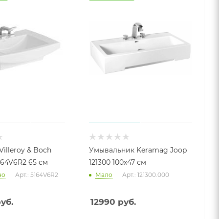
illeroy & Boch
Умывальник Keramag Joop
164V6R2 65 см
121300 100х47 см
но
Арт.: 5164V6R2
Мало
Арт.: 121300.000
уб.
12990
руб.