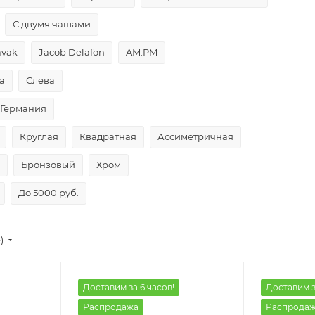
С двумя чашами
avak
Jacob Delafon
AM.PM
а
Слева
Германия
Круглая
Квадратная
Ассиметричная
Бронзовый
Хром
До 5000 руб.
)
Доставим за 6 часов!
Доставим з
Распродажа
Распрода