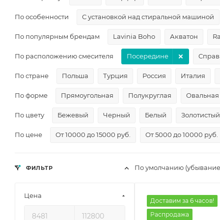
По особенности
С установкой над стиральной машиной
По популярным брендам
Lavinia Boho
Акватон
R
По расположению смесителя
Посередине
Справ
По стране
Польша
Турция
Россия
Италия
По форме
Прямоугольная
Полукруглая
Овальная
По цвету
Бежевый
Черный
Белый
Золотистый
По цене
От 10000 до 15000 руб.
От 5000 до 10000 руб.
По умолчанию (убывание
ФИЛЬТР
Цена
Доставим за 6 часов!
Распродажа