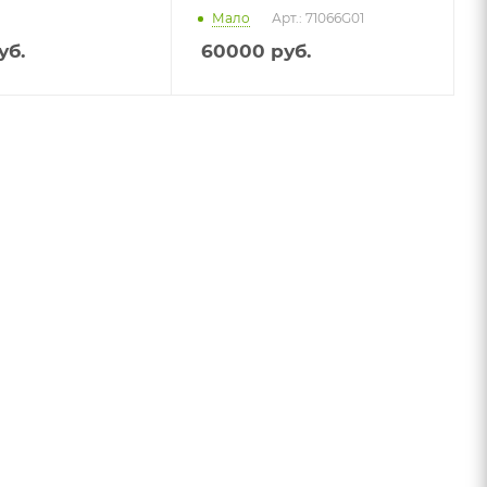
Мало
Арт.: 71066G01
уб.
60000
руб.