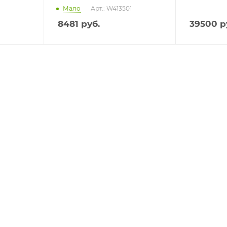
Мало
Арт.: W413501
8481
руб.
39500
р