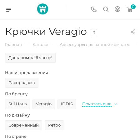
0
Крючки Veragio
3
—
—
—
Главная
Каталог
Аксессуары для ванной комнаты
Доставим за 6 часов!
Наши предложения
Распродажа
По бренду
Stil Haus
Veragio
IDDIS
Показать еще
По дизайну
Современный
Ретро
По стране