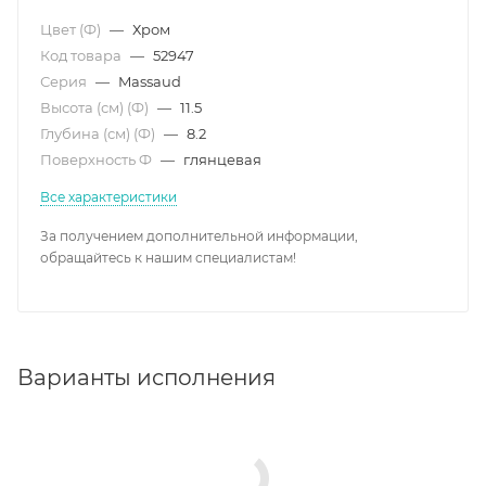
Цвет (Ф)
—
Хром
Код товара
—
52947
Серия
—
Massaud
Высота (см) (Ф)
—
11.5
Глубина (см) (Ф)
—
8.2
Поверхность Ф
—
глянцевая
Все характеристики
За получением дополнительной информации,
обращайтесь к нашим специалистам!
Варианты исполнения