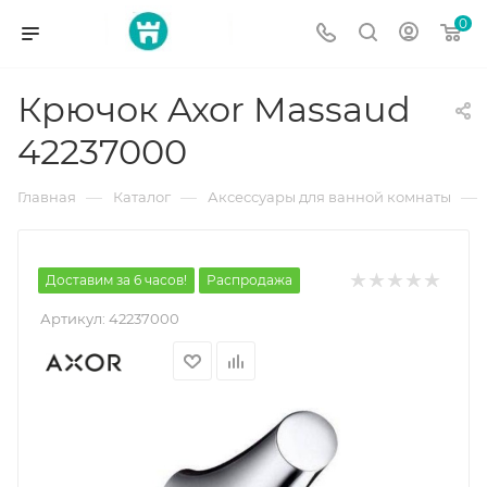
0
Крючок Axor Massaud
42237000
—
—
—
Главная
Каталог
Аксессуары для ванной комнаты
Доставим за 6 часов!
Распродажа
Артикул:
42237000