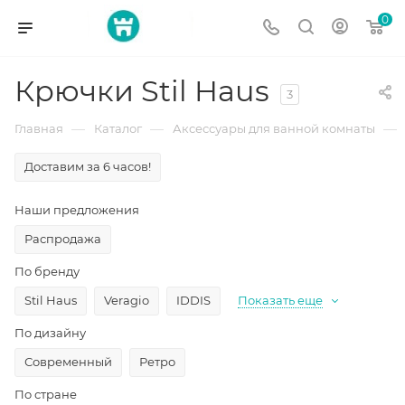
0
Крючки Stil Haus
3
—
—
—
Главная
Каталог
Аксессуары для ванной комнаты
Доставим за 6 часов!
Наши предложения
Распродажа
По бренду
Stil Haus
Veragio
IDDIS
Показать еще
По дизайну
Современный
Ретро
По стране