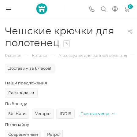
0
Чешские крючки для
полотенец
3
—
—
—
Главная
Каталог
Аксессуары для ванной комнаты
Доставим за 6 часов!
Наши предложения
Распродажа
По бренду
Stil Haus
Veragio
IDDIS
Показать еще
По дизайну
Современный
Ретро