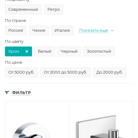
Современный
Ретро
По стране
Россия
Чехия
Италия
Показать еще
По цвету
Хром
Белый
Черный
Золотистый
По цене
От 5000 руб.
От 2000 до 5000 руб.
До 2000 руб.
ФИЛЬТР