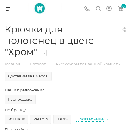
0
Крючки для
полотенец в цвете
"Хром"
3
—
—
—
Главная
Каталог
Аксессуары для ванной комнаты
Доставим за 6 часов!
Наши предложения
Распродажа
По бренду
Stil Haus
Veragio
IDDIS
Показать еще
По дизайну