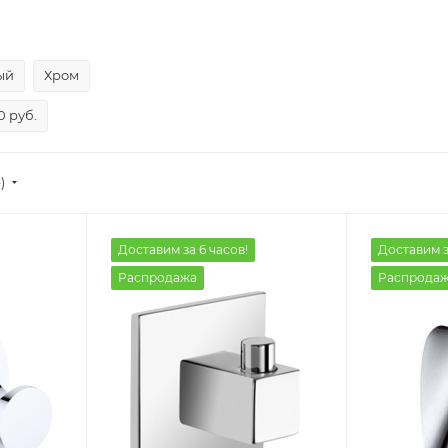
ый
Хром
0 руб.
)
Доставим за 6 часов!
Доставим з
Распродажа
Распрода