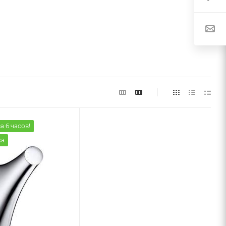
а 6 часов!
жа