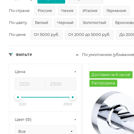
По стране
Россия
Чехия
Италия
Германия
По цвету
Белый
Черный
Золотистый
Бронзов
По цене
От 5000 руб.
От 2000 до 5000 руб.
До 200
По умолчанию (убывание
ФИЛЬТР
Цена
Доставим за 6 часов!
Распродажа
2220
21500
Цвет (Ф)
Все