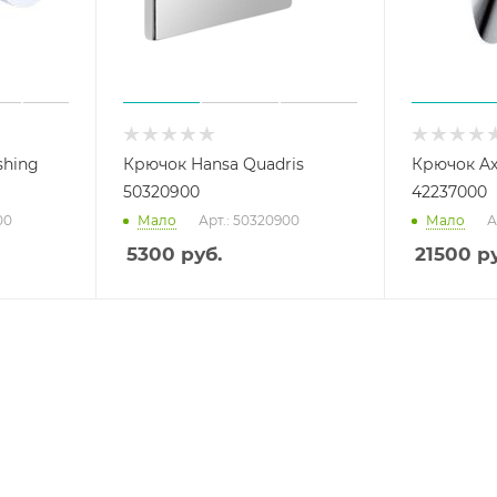
shing
Крючок Hansa Quadris
Крючок Ax
50320900
42237000
00
Мало
Арт.: 50320900
Мало
А
5300
руб.
21500
ру