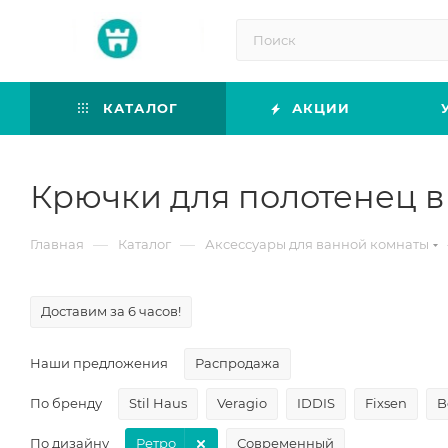
КАТАЛОГ
АКЦИИ
Крючки для полотенец в 
—
—
Главная
Каталог
Аксессуары для ванной комнаты
Доставим за 6 часов!
Наши предложения
Распродажа
По бренду
Stil Haus
Veragio
IDDIS
Fixsen
B
По дизайну
Ретро
Современный