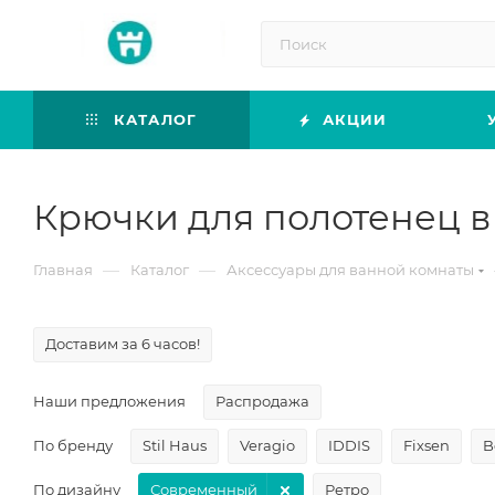
КАТАЛОГ
АКЦИИ
Крючки для полотенец в
—
—
Главная
Каталог
Аксессуары для ванной комнаты
Доставим за 6 часов!
Наши предложения
Распродажа
По бренду
Stil Haus
Veragio
IDDIS
Fixsen
B
По дизайну
Современный
Ретро