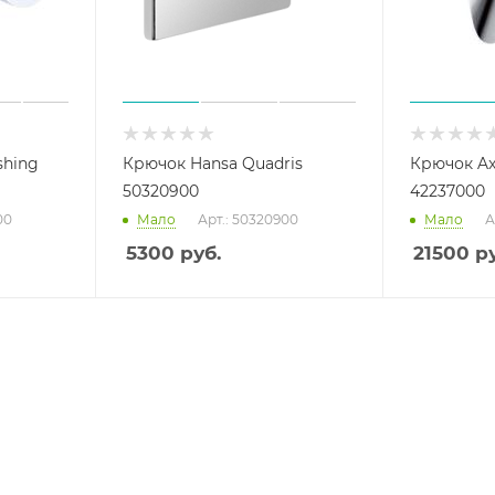
shing
Крючок Hansa Quadris
Крючок Ax
50320900
42237000
00
Мало
Арт.: 50320900
Мало
А
5300
руб.
21500
ру