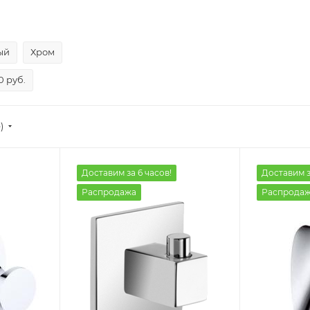
ый
Хром
0 руб.
)
Доставим за 6 часов!
Доставим з
Распродажа
Распрода