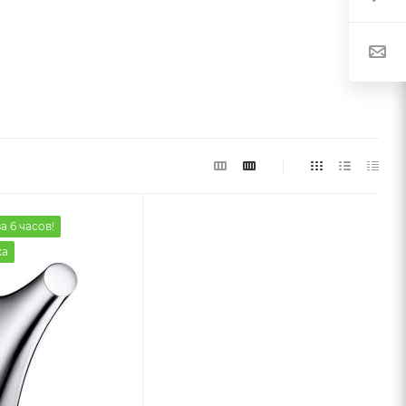
а 6 часов!
жа