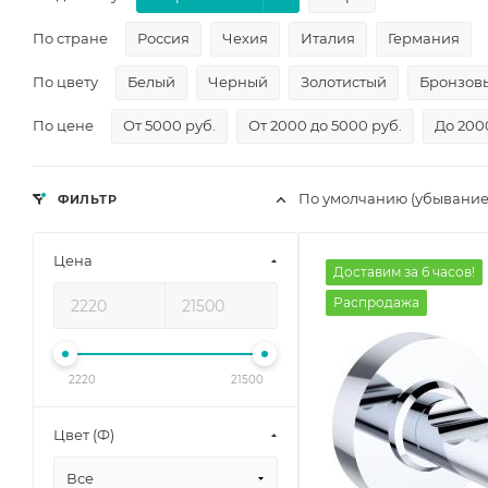
По стране
Россия
Чехия
Италия
Германия
По цвету
Белый
Черный
Золотистый
Бронзов
По цене
От 5000 руб.
От 2000 до 5000 руб.
До 200
По умолчанию (убывание
ФИЛЬТР
Цена
Доставим за 6 часов!
Распродажа
2220
21500
Цвет (Ф)
Все