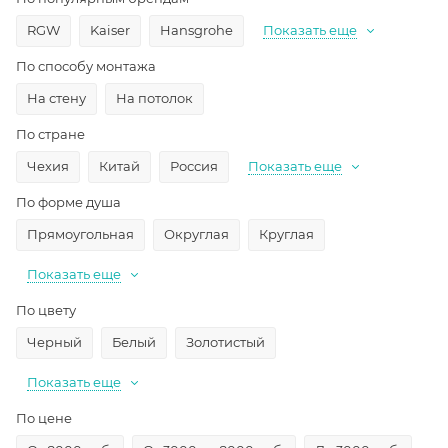
RGW
Kaiser
Hansgrohe
Показать еще
По способу монтажа
На стену
На потолок
По стране
Чехия
Китай
Россия
Показать еще
По форме душа
Прямоугольная
Округлая
Круглая
Показать еще
По цвету
Черный
Белый
Золотистый
Показать еще
По цене