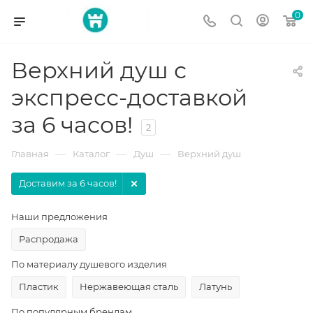
0
Верхний душ с
экспресс-доставкой
за 6 часов!
2
—
—
—
Главная
Каталог
Душ
Верхний душ
Доставим за 6 часов!
Наши предложения
Распродажа
По материалу душевого изделия
Пластик
Нержавеющая сталь
Латунь
По популярным брендам