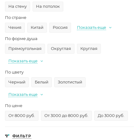
На стену
На потолок
По стране
Чехия
Китай
Россия
Показать еще
По форме душа
Прямоугольная
Округлая
Круглая
Показать еще
По цвету
Черный
Белый
Золотистый
Показать еще
По цене
От 8000 руб.
От 3000 до 8000 руб.
До 3000 руб.
ФИЛЬТР