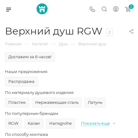
0
Верхний душ RGW
2
—
—
—
Главная
Каталог
Душ
Верхний душ
Доставим за 6 часов!
Наши предложения
Распродажа
По материалу душевого изделия
Пластик
Нержавеющая сталь
Латунь
По популярным брендам
RGW
Kaiser
Hansgrohe
Показать еще
По способу монтажа