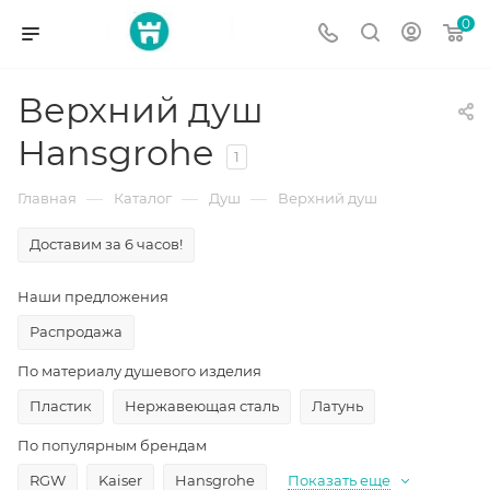
0
Верхний душ
Hansgrohe
1
—
—
—
Главная
Каталог
Душ
Верхний душ
Доставим за 6 часов!
Наши предложения
Распродажа
По материалу душевого изделия
Пластик
Нержавеющая сталь
Латунь
По популярным брендам
RGW
Kaiser
Hansgrohe
Показать еще