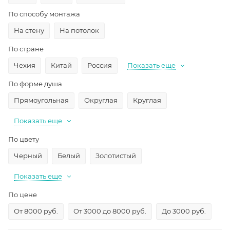
По способу монтажа
На стену
На потолок
По стране
Чехия
Китай
Россия
Показать еще
По форме душа
Прямоугольная
Округлая
Круглая
Показать еще
По цвету
Черный
Белый
Золотистый
Показать еще
По цене
От 8000 руб.
От 3000 до 8000 руб.
До 3000 руб.