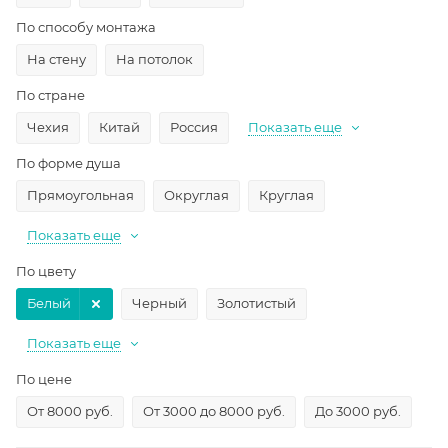
По способу монтажа
На стену
На потолок
По стране
Чехия
Китай
Россия
Показать еще
По форме душа
Прямоугольная
Округлая
Круглая
Показать еще
По цвету
Белый
Черный
Золотистый
Показать еще
По цене
От 8000 руб.
От 3000 до 8000 руб.
До 3000 руб.