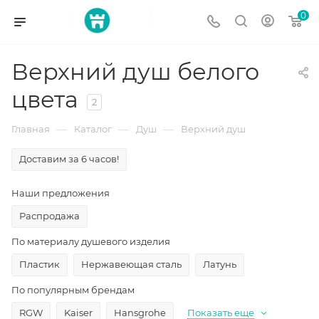
0
Верхний душ белого
цвета
2
—
—
—
Главная
Каталог
Душ
Верхний душ
Доставим за 6 часов!
Наши предложения
Распродажа
По материалу душевого изделия
Пластик
Нержавеющая сталь
Латунь
По популярным брендам
RGW
Kaiser
Hansgrohe
Показать еще