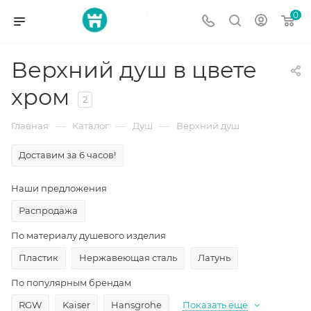
0
Верхний душ в цвете
хром
2
—
—
—
Главная
Каталог
Душ
Верхний душ
Доставим за 6 часов!
Наши предложения
Распродажа
По материалу душевого изделия
Пластик
Нержавеющая сталь
Латунь
По популярным брендам
RGW
Kaiser
Hansgrohe
Показать еще