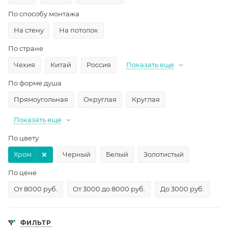
По способу монтажа
На стену
На потолок
По стране
Чехия
Китай
Россия
Показать еще
По форме душа
Прямоугольная
Округлая
Круглая
Показать еще
По цвету
Хром
Черный
Белый
Золотистый
По цене
От 8000 руб.
От 3000 до 8000 руб.
До 3000 руб.
ФИЛЬТР