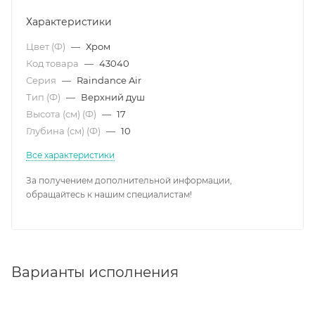
Характеристики
Цвет (Ф)
—
Хром
Код товара
—
43040
Серия
—
Raindance Air
Тип (Ф)
—
Верхний душ
Высота (см) (Ф)
—
17
Глубина (см) (Ф)
—
10
Все характеристики
За получением дополнительной информации,
обращайтесь к нашим специалистам!
Варианты исполнения