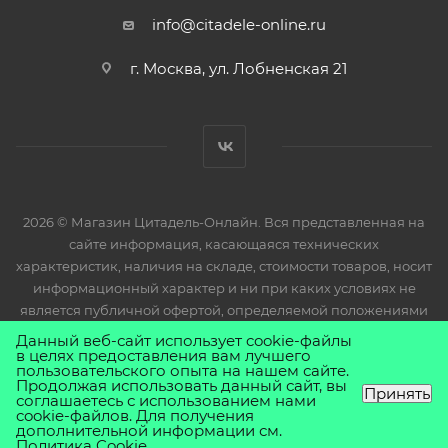
info@citadele-online.ru
г. Москва, ул. Лобненская 21
2026 © Магазин Цитадель-Онлайн. Вся представленная на
сайте информация, касающаяся технических
характеристик, наличия на складе, стоимости товаров, носит
информационный характер и ни при каких условиях не
является публичной офертой, определяемой положениями
Статьи 437(2) Гражданского кодекса РФ.
Данный веб-сайт использует cookie-файлы
в целях предоставления вам лучшего
пользовательского опыта на нашем сайте.
Продолжая использовать данный сайт, вы
Принять
соглашаетесь с использованием нами
cookie-файлов. Для получения
дополнительной информации см.
Политика Cookie
.