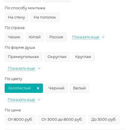
По способу монтажа
На стену
На потолок
По стране
Чехия
Китай
Россия
Показать еще
По форме душа
Прямоугольная
Округлая
Круглая
Показать еще
По цвету
Золотистый
Черный
Белый
Показать еще
По цене
От 8000 руб.
От 3000 до 8000 руб.
До 3000 руб.