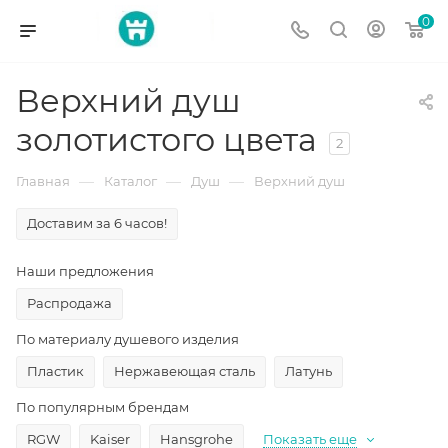
0
Верхний душ
золотистого цвета
2
—
—
—
Главная
Каталог
Душ
Верхний душ
Доставим за 6 часов!
Наши предложения
Распродажа
По материалу душевого изделия
Пластик
Нержавеющая сталь
Латунь
По популярным брендам
RGW
Kaiser
Hansgrohe
Показать еще