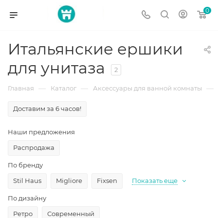
0
Итальянские ершики
для унитаза
2
—
—
—
Главная
Каталог
Аксессуары для ванной комнаты
Доставим за 6 часов!
Наши предложения
Распродажа
По бренду
Stil Haus
Migliore
Fixsen
Показать еще
По дизайну
Ретро
Современный