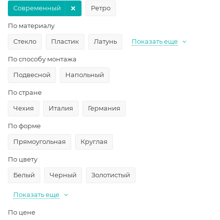
Современный
Ретро
По материалу
Стекло
Пластик
Латунь
Показать еще
По способу монтажа
Подвесной
Напольный
По стране
Чехия
Италия
Германия
По форме
Прямоугольная
Круглая
По цвету
Белый
Черный
Золотистый
Показать еще
По цене