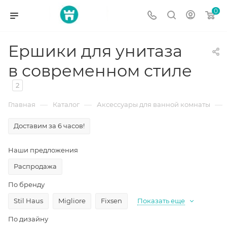
0
Ершики для унитаза
в современном стиле
2
—
—
—
Главная
Каталог
Аксессуары для ванной комнаты
Доставим за 6 часов!
Наши предложения
Распродажа
По бренду
Stil Haus
Migliore
Fixsen
Показать еще
По дизайну