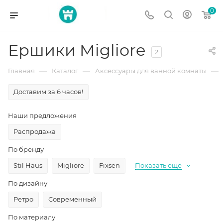
0
Ершики Migliore
2
—
—
—
Главная
Каталог
Аксессуары для ванной комнаты
Доставим за 6 часов!
Наши предложения
Распродажа
По бренду
Stil Haus
Migliore
Fixsen
Показать еще
По дизайну
Ретро
Современный
По материалу