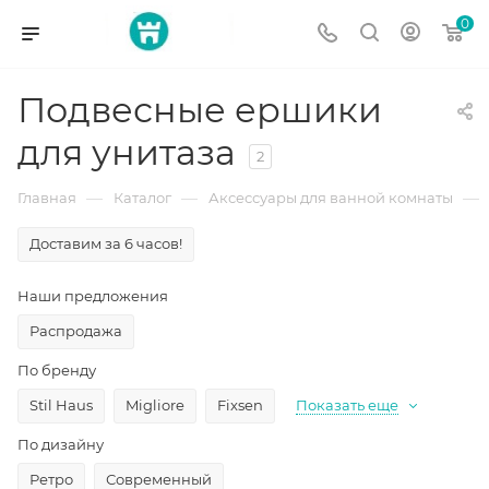
0
Подвесные ершики
для унитаза
2
—
—
—
Главная
Каталог
Аксессуары для ванной комнаты
Доставим за 6 часов!
Наши предложения
Распродажа
По бренду
Stil Haus
Migliore
Fixsen
Показать еще
По дизайну
Ретро
Современный