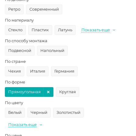
Ретро
Современный
По материалу
Стекло
Пластик
Латунь
Показать еще
По способу монтажа
Подвесной
Напольный
По стране
Чехия
Италия
Германия
По форме
Прямоугольная
Круглая
По цвету
Белый
Черный
Золотистый
Показать еще
По цене