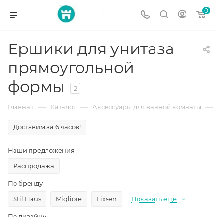
0
Ершики для унитаза
прямоугольной
формы
2
—
—
—
Главная
Каталог
Аксессуары для ванной комнаты
Доставим за 6 часов!
Наши предложения
Распродажа
По бренду
Stil Haus
Migliore
Fixsen
Показать еще
По дизайну