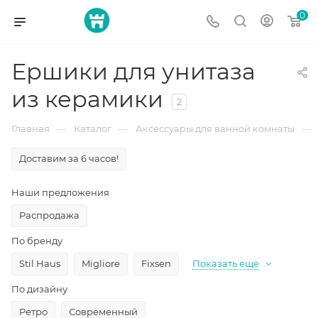
0
Ершики для унитаза
из керамики
2
—
—
—
Главная
Каталог
Аксессуары для ванной комнаты
Доставим за 6 часов!
Наши предложения
Распродажа
По бренду
Stil Haus
Migliore
Fixsen
Показать еще
По дизайну
Ретро
Современный