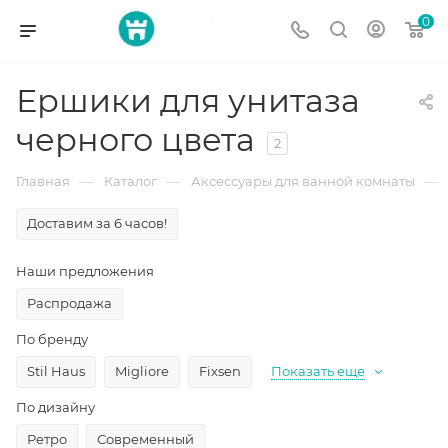
0
Ершики для унитаза
черного цвета
2
—
—
—
Главная
Каталог
Аксессуары для ванной комнаты
Доставим за 6 часов!
Наши предложения
Распродажа
По бренду
Stil Haus
Migliore
Fixsen
Показать еще
По дизайну
Ретро
Современный