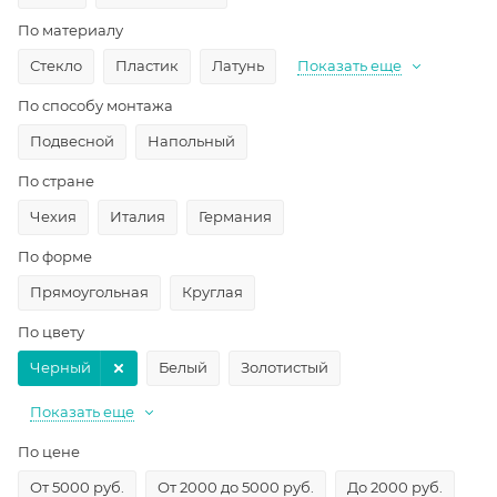
По материалу
Стекло
Пластик
Латунь
Показать еще
По способу монтажа
Подвесной
Напольный
По стране
Чехия
Италия
Германия
По форме
Прямоугольная
Круглая
По цвету
Черный
Белый
Золотистый
Показать еще
По цене
От 5000 руб.
От 2000 до 5000 руб.
До 2000 руб.