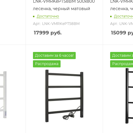
LNK-VMRKePT58BM 500х800
LNK-VMRK
лесенка, черный матовый
лесенка, 
Достаточно
Достаточ
Арт.: LNK-VMRKePT58BM
Арт.: LNK-
17999
руб.
15099
ру
Доставим за 6 часов!
Доставим з
Распродажа
Распрода