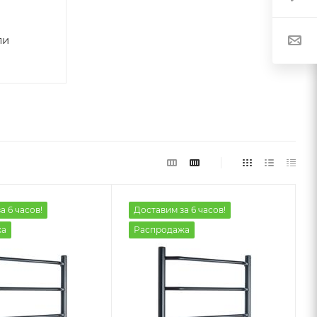
ли
а 6 часов!
Доставим за 6 часов!
жа
Распродажа