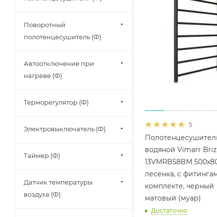
Поворотный
полотенцесушитель (Ф)
Автоотключение при
нагреве (Ф)
Терморегулятор (Ф)
5
Электровыключатель (Ф)
Полотенцесушител
водяной Vimarr Briz
Таймер (Ф)
13VMRB58BM 500х8
лесенка, с фитинга
Датчик температуры
комплекте, черный
воздуха (Ф)
матовый (муар)
Достаточно