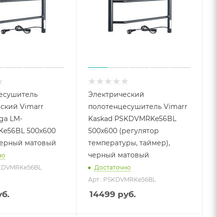
есушитель
Электрический
ский Vimarr
полотенцесушитель Vimarr
ga LM-
Kaskad PSKDVMRKe56BL
e56BL 500х600
500x600 (регулятор
черный матовый
температуры, таймер),
черный матовый
но
SKDVMRKe56BL
Достаточно
Арт.: PSKDVMRKe56BL
б.
14499
руб.