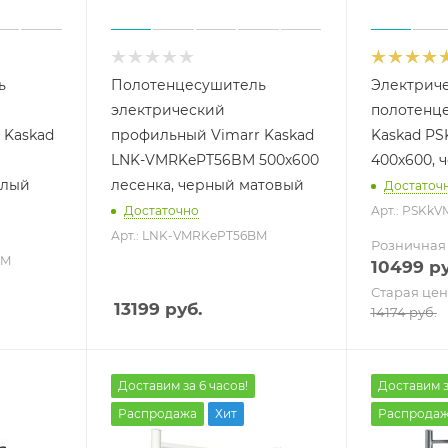
ь
Полотенцесушитель
Электрич
электрический
полотенце
 Kaskad
профильный Vimarr Kaskad
Kaskad P
LNK-VMRKePT56BM 500х600
400х600, 
елый
лесенка, черный матовый
Достаточ
Достаточно
Арт.: PSKk
Арт.: LNK-VMRKePT56BM
Розничная
WM
10499
ру
Старая цен
13199
руб.
14174
руб.
Доставим за 6 часов!
Доставим з
Распродажа
Хит
Распрода