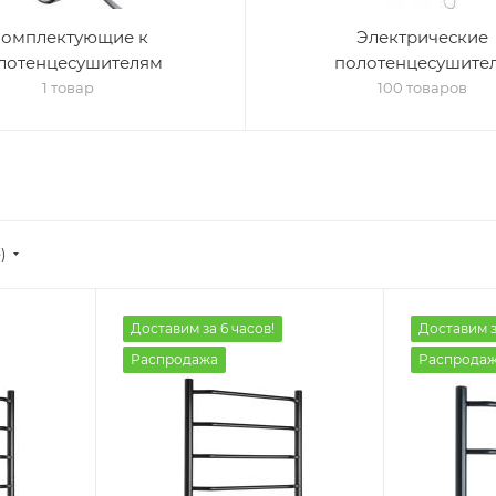
омплектующие к
Электрические
лотенцесушителям
полотенцесушите
1 товар
100 товаров
)
Доставим за 6 часов!
Доставим з
Распродажа
Распрода