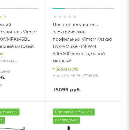
2
еский
Полотенцесушитель
сушитель Vimarr
электрический
SKkVMRKe46BL
профильный Vimarr Kaskad
черный матовый
LNK-VMRKePT46WM
400х600 лесенка, белый
но
матовый
VMRKe46BL
Достаточно
 цена
Арт.: LNK-VMRKePT46WM
б.
а
15099
руб.
а 6 часов!
Доставим за 6 часов!
жа
Распродажа