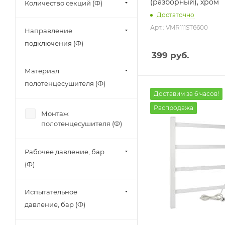
(разборный), хром
Количество секций (Ф)
Достаточно
Арт.: VMR111ST6600
Направление
подключения (Ф)
399
руб.
Материал
полотенцесушителя (Ф)
Доставим за 6 часов!
Распродажа
Монтаж
полотенцесушителя (Ф)
Рабочее давление, бар
(Ф)
Испытательное
давление, бар (Ф)