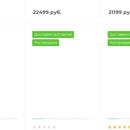
22499
руб.
21199
ру
Доставим за 6 часов!
Доставим з
Распродажа
Распрода