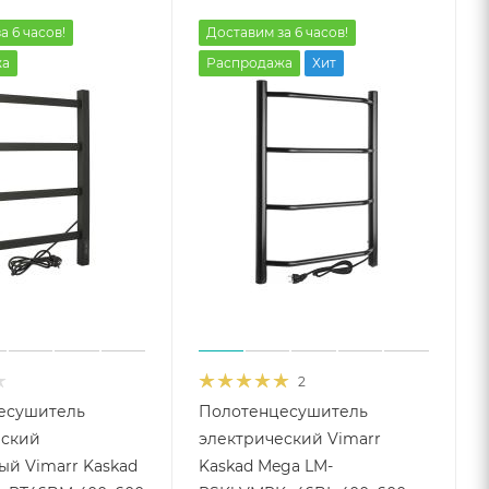
а 6 часов!
Доставим за 6 часов!
жа
Распродажа
Хит
2
есушитель
Полотенцесушитель
еский
электрический Vimarr
й Vimarr Kaskad
Kaskad Mega LM-