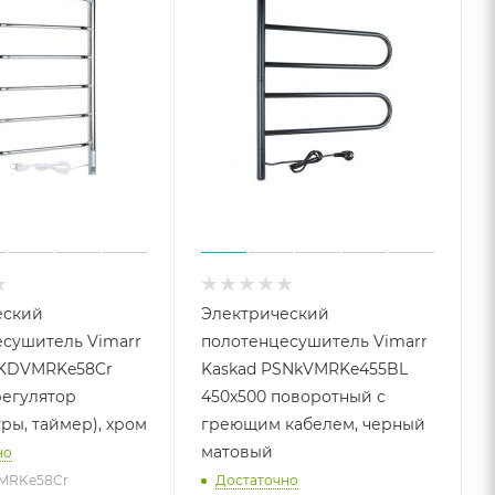
еский
Электрический
сушитель Vimarr
полотенцесушитель Vimarr
SKDVMRKe58Cr
Kaskad PSNkVMRKe455BL
регулятор
450x500 поворотный с
ры, таймер), хром
греющим кабелем, черный
матовый
но
VMRKe58Cr
Достаточно