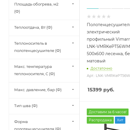
Площадь обогрева, м2
(Ф)
Полотенцесушител
Теплоотдача, Вт (Ф)
электрический
профильный Vimarr
Теплоноситель в
LNK-VMRKePT56WM
полотенцесушителе (Ф)
500х600 лесенка, б
матовый
Макс. температура
Достаточно
теплоносителя, C (Ф)
Арт.: LNK-VMRKePT56
15399
руб.
Макс. давление, бар (Ф)
Тип шва (Ф)
Доставим за 6 часов!
Распродажа
Хит
Форма
полотенцесушителя (Ф)