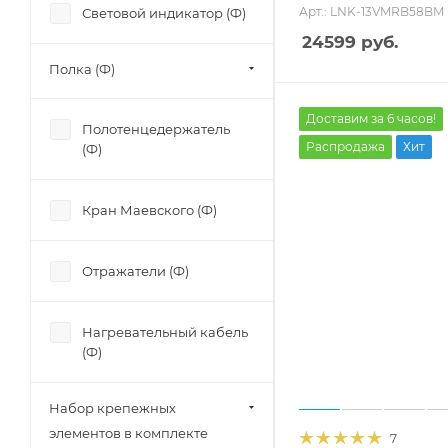
Арт.: LNK-13VMRB58BM
Световой индикатор (Ф)
24599
руб.
Полка (Ф)
Доставим за 6 часов!
Полотенцедержатель
Распродажа
Хит
(Ф)
Кран Маевского (Ф)
Отражатели (Ф)
Нагревательный кабель
(Ф)
Набор крепежных
элементов в комплекте
7