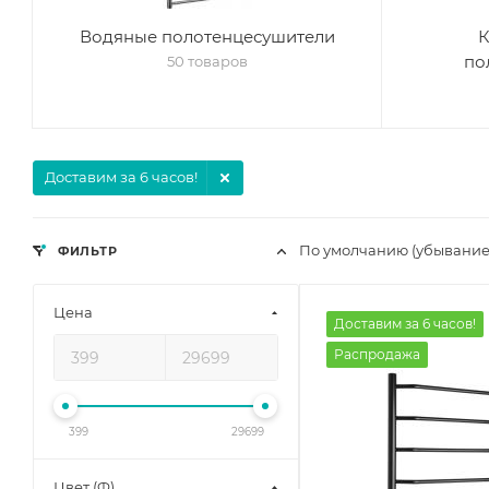
Водяные полотенцесушители
К
по
50 товаров
Доставим за 6 часов!
По умолчанию (убывание
ФИЛЬТР
Цена
Доставим за 6 часов!
Распродажа
399
29699
Цвет (Ф)