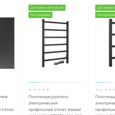
Доставим за 6 часов!
Доставим з
Распродажа
Распрода
епеж
Полотенцесушитель
Полотенц
электрический
электрич
 Vimarr
профильный Vimarr Kaskad
профильны