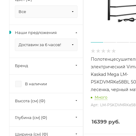
Все
Наши предложения
Доставим за 6 часов!
Полотенцесушител
Бренд
электрический Vim
Kaskad Mega LM-
PSKDVMRKe58BL 50
В наличии
лесенка, черный м
Много
Высота (см) (Ф)
Арт.: LM-PSKDVMRKe5
Глубина (см) (Ф)
16399
руб.
Ширина (см) (Ф)