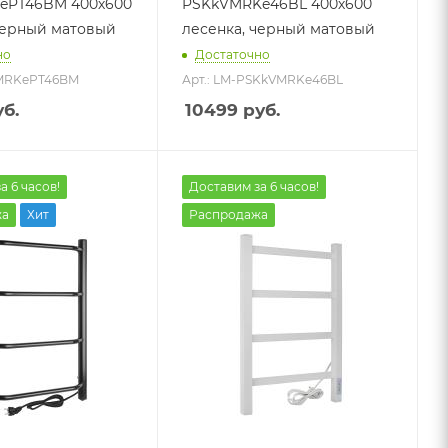
ePT46BM 400х600
PSKkVMRKe46BL 400х600
черный матовый
лесенка, черный матовый
но
Достаточно
VMRKePT46BM
Арт.: LM-PSKkVMRKe46BL
б.
10499
руб.
а 6 часов!
Доставим за 6 часов!
жа
Хит
Распродажа