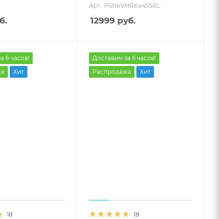
Арт.: PSNkVMRKe455BL
б.
12999
руб.
а 6 часов!
Доставим за 6 часов!
жа
Хит
Распродажа
Хит
18
18