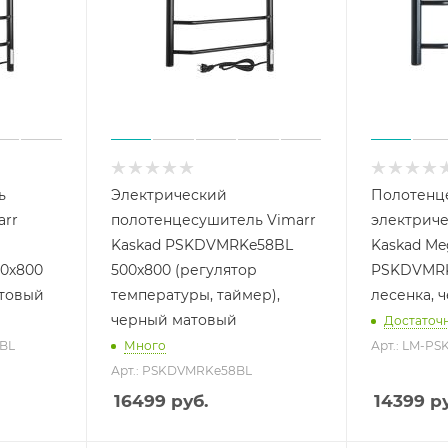
ь
Электрический
Полотенц
arr
полотенцесушитель Vimarr
электриче
Kaskad PSKDVMRKe58BL
Kaskad Me
0х800
500x800 (регулятор
PSKDVMRK
атовый
температуры, таймер),
лесенка, 
черный матовый
Достаточ
8BL
Много
Арт.: LM-P
Арт.: PSKDVMRKe58BL
16499
руб.
14399
ру