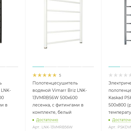
5
ь
Полотенцесушитель
Электрич
 LNK-
водяной Vimarr Briz LNK-
полотенце
00
13VMRB56W 500х600
Kaskad P
ми в
лесенка, с фитингами в
500x800 (
комплекте, белый
температу
Достаточно
Достаточ
Арт.: LNK-13VMRB56W
Арт.: PSKD