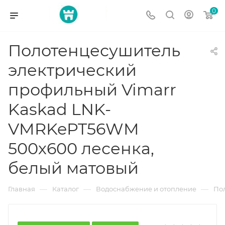
0
Полотенцесушитель
электрический
профильный Vimarr
Kaskad LNK-
VMRKePT56WM
500х600 лесенка,
белый матовый
—
—
—
Главная
Каталог
Водоснабжение и отопление
По