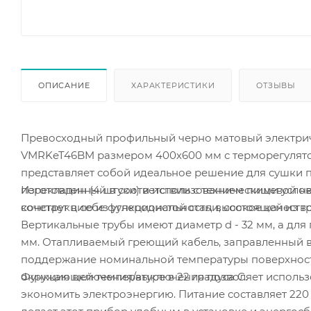
ОПИСАНИЕ
ХАРАКТЕРИСТИКИ
ОТЗЫВЫ
Превосходный профильный черно матовый электрич
VMRKeT46BM размером 400х600 мм с терморегулято
представляет собой идеальное решение для сушки п
перекладин (4 штуки) и использованием пищевой н
Изготовленный в соответствии с техническими усло
сочетает в себе функциональность, высокое качество
конструкцию из углеродистой стали, состоящей из 
Вертикальные трубы имеют диаметр d - 32 мм, а для 
мм. Отапливаемый греющий кабель, заправленный в
поддержание номинальной температуры поверхности
Функция включения/выключения позволяет использо
окружающей температуре в 22 градуса C.
экономить электроэнергию. Питание составляет 220 В 