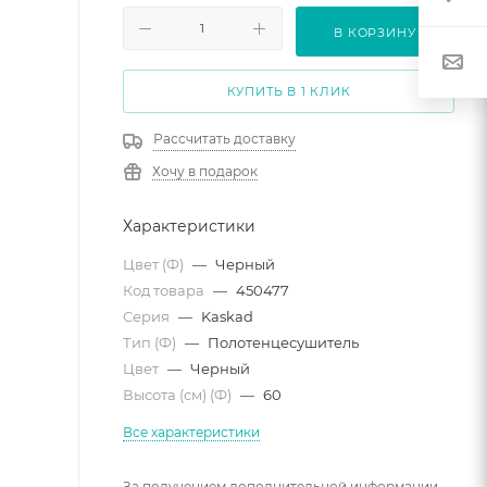
В КОРЗИНУ
КУПИТЬ В 1 КЛИК
Рассчитать доставку
Хочу в подарок
Характеристики
Цвет (Ф)
—
Черный
Код товара
—
450477
Серия
—
Kaskad
Тип (Ф)
—
Полотенцесушитель
Цвет
—
Черный
Высота (см) (Ф)
—
60
Все характеристики
За получением дополнительной информации,