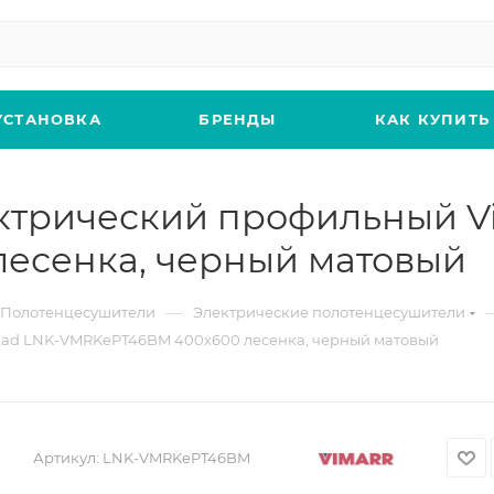
УСТАНОВКА
БРЕНДЫ
КАК КУПИТЬ
ктрический профильный Vi
есенка, черный матовый
—
Полотенцесушители
Электрические полотенцесушители
kad LNK-VMRKePT46BM 400х600 лесенка, черный матовый
Артикул:
LNK-VMRKePT46BM