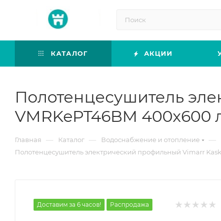
КАТАЛОГ
АКЦИИ
Полотенцесушитель эле
VMRKePT46BM 400х600 л
—
—
—
Главная
Каталог
Водоснабжение и отопление
Полотенцесушитель электрический профильный Vimarr Kas
Доставим за 6 часов!
Распродажа