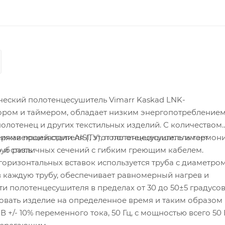
еский полотенцесушитель Vimarr Kaskad LNK-
ром и таймером, обладает низким энергопотреблением
олотенец и других текстильных изделий. С количеством
ержавеющей стали AISI, этот полотенцесушитель гармон
виями производителя (ТУ), полотенцесушитель имеет
 и стиль.
труб различных сечений с гибким греющим кабелем.
горизонтальных вставок используется труба с диаметром 
 каждую трубу, обеспечивает равномерный нагрев и
 полотенцесушителя в пределах от 30 до 50±5 градусов
вать изделие на определенное время и таким образом
+/- 10% переменного тока, 50 Гц, с мощностью всего 50 В