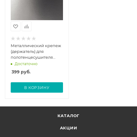
Металлический крепеж
(держатель) для
полотенцесушителя
Vimarr (разборный),
Достаточно
хром
399
руб.
В КОРЗИНУ
КАТАЛОГ
АКЦИИ