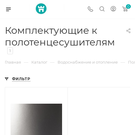
0
Комплектующие к
полотенцесушителям
1
—
—
—
Главная
Каталог
Водоснабжение и отопление
По
ФИЛЬТР