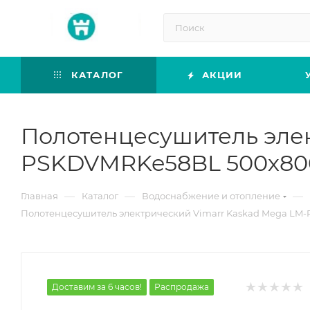
КАТАЛОГ
АКЦИИ
Полотенцесушитель элек
PSKDVMRKe58BL 500х800
—
—
—
Главная
Каталог
Водоснабжение и отопление
Полотенцесушитель электрический Vimarr Kaskad Mega LM
Доставим за 6 часов!
Распродажа