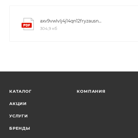
axv9vwlvlj4j14qn12fryzausn9cig27
304,9 кб
КАТАЛОГ
КОМПАНИЯ
АКЦИИ
УСЛУГИ
БРЕНДЫ