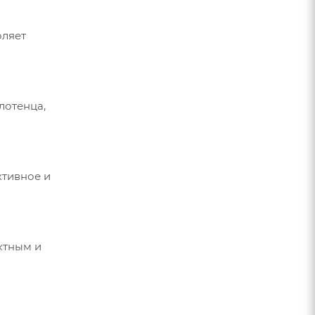
оляет
лотенца,
ктивное и
ктным и