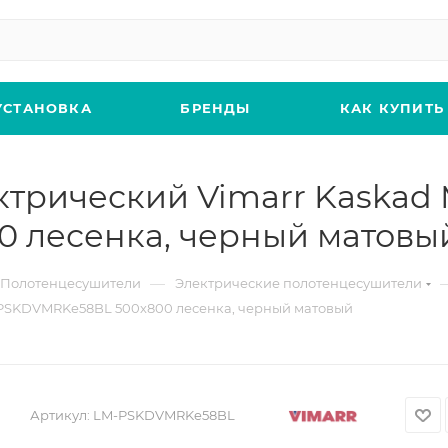
УСТАНОВКА
БРЕНДЫ
КАК КУПИТЬ
трический Vimarr Kaskad
 лесенка, черный матовы
—
Полотенцесушители
Электрические полотенцесушители
-PSKDVMRKe58BL 500х800 лесенка, черный матовый
Артикул:
LM-PSKDVMRKe58BL