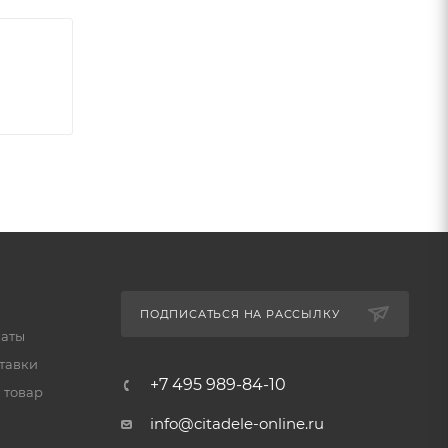
ПОДПИСАТЬСЯ НА РАССЫЛКУ
латы
тавки
+7 495 989-84-10
 товар
info@citadele-online.ru