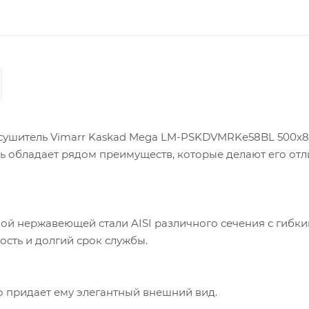
сушитель Vimarr Kaskad Mega LM-PSKDVMRKe58BL 500x8
ь обладает рядом преимуществ, которые делают его от
й нержавеющей стали AISI различного сечения с гибк
сть и долгий срок службы.
о придает ему элегантный внешний вид.