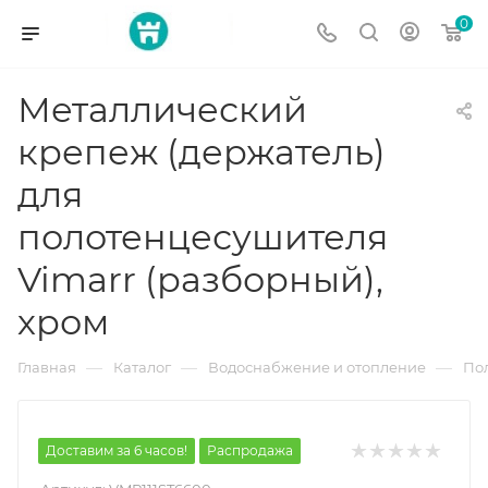
0
Металлический
крепеж (держатель)
для
полотенцесушителя
Vimarr (разборный),
хром
—
—
—
Главная
Каталог
Водоснабжение и отопление
По
Доставим за 6 часов!
Распродажа