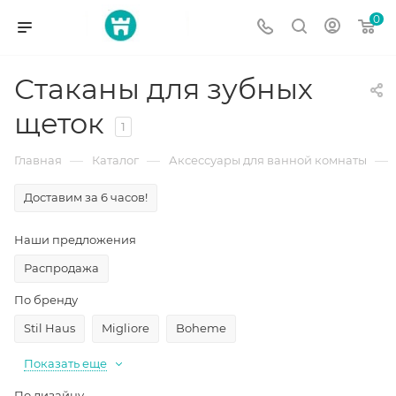
0
Стаканы для зубных
щеток
1
—
—
—
Главная
Каталог
Аксессуары для ванной комнаты
Доставим за 6 часов!
Наши предложения
Распродажа
По бренду
Stil Haus
Migliore
Boheme
Показать еще
По дизайну