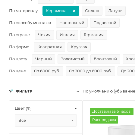
По материалу
Керамика
Стекло
Латунь
По способу монтажа
Настольный
Подвесной
По стране
Чехия
Италия
Германия
По форме
Квадратная
Круглая
По цвету
Черный
Золотистый
Бронзовый
Хро
По цене
От 6000 руб.
От 2000 до 6000 руб.
До 200
По умолчанию (убывание
ФИЛЬТР
Цвет (Ф)
Доставим за 6 часов!
Распродажа
Все