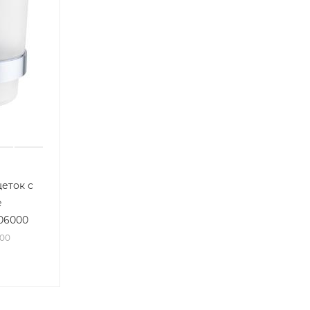
щеток с
e
506000
000