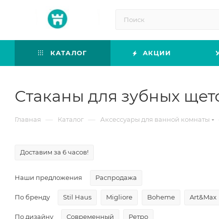
КАТАЛОГ
АКЦИИ
Стаканы для зубных щет
—
—
Главная
Каталог
Аксессуары для ванной комнаты
Доставим за 6 часов!
Наши предложения
Распродажа
По бренду
Stil Haus
Migliore
Boheme
Art&Max
По дизайну
Современный
Ретро