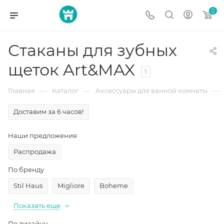
0
Стаканы для зубных
щеток Art&MAX
1
—
—
—
Главная
Каталог
Аксессуары для ванной комнаты
Доставим за 6 часов!
Наши предложения
Распродажа
По бренду
Stil Haus
Migliore
Boheme
Показать еще
По дизайну