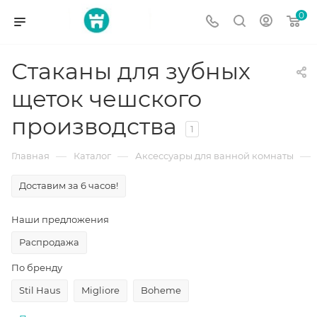
0
Стаканы для зубных
щеток чешского
производства
1
—
—
—
Главная
Каталог
Аксессуары для ванной комнаты
Доставим за 6 часов!
Наши предложения
Распродажа
По бренду
Stil Haus
Migliore
Boheme