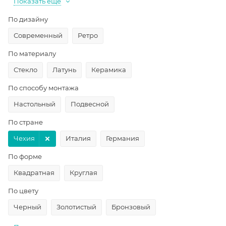
Показать еще
По дизайну
Современный
Ретро
По материалу
Стекло
Латунь
Керамика
По способу монтажа
Настольный
Подвесной
По стране
Чехия
Италия
Германия
По форме
Квадратная
Круглая
По цвету
Черный
Золотистый
Бронзовый