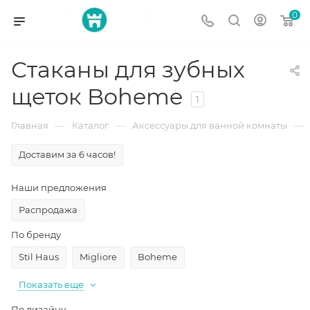
0
Стаканы для зубных
щеток Boheme
1
—
—
—
Главная
Каталог
Аксессуары для ванной комнаты
Доставим за 6 часов!
Наши предложения
Распродажа
По бренду
Stil Haus
Migliore
Boheme
Показать еще
По дизайну