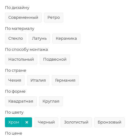
По дизайну
Современный
Ретро
По материалу
Стекло
Латунь
Керамика
По способу монтажа
Настольный
Подвесной
По стране
Чехия
Италия
Германия
По форме
Квадратная
Круглая
По цвету
Хром
Черный
Золотистый
Бронзовый
По цене