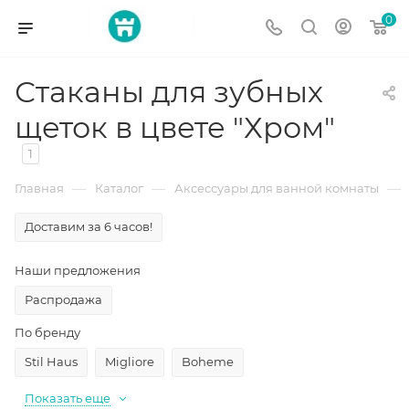
0
Стаканы для зубных
щеток в цвете "Хром"
1
—
—
—
Главная
Каталог
Аксессуары для ванной комнаты
Доставим за 6 часов!
Наши предложения
Распродажа
По бренду
Stil Haus
Migliore
Boheme
Показать еще