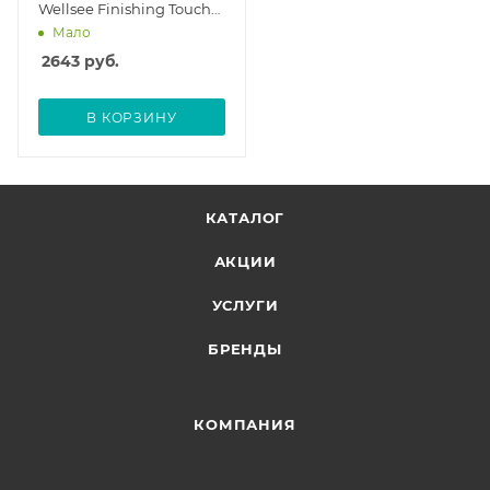
Wellsee Finishing Touch
182506000
Мало
2643
руб.
В КОРЗИНУ
КАТАЛОГ
АКЦИИ
УСЛУГИ
БРЕНДЫ
КОМПАНИЯ