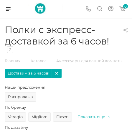
0
Полки с экспресс-
доставкой за 6 часов!
2
—
—
—
Главная
Каталог
Аксессуары для ванной комнаты
Доставим за 6 часов!
Наши предложения
Распродажа
По бренду
Veragio
Migliore
Fixsen
Показать еще
По дизайну