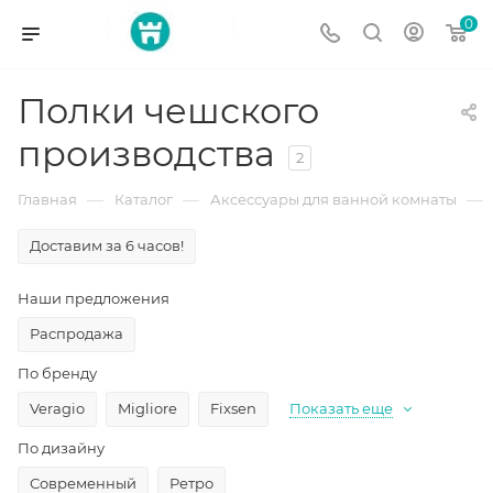
0
Полки чешского
производства
2
—
—
—
Главная
Каталог
Аксессуары для ванной комнаты
Доставим за 6 часов!
Наши предложения
Распродажа
По бренду
Veragio
Migliore
Fixsen
Показать еще
По дизайну
Современный
Ретро