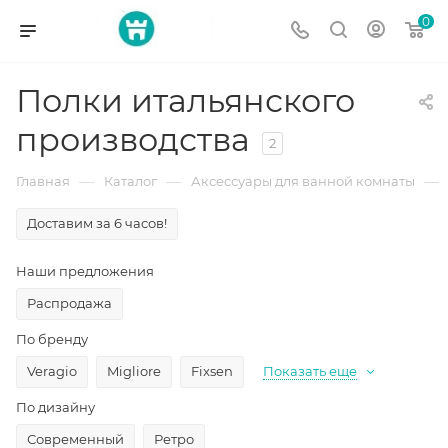
0
Полки итальянского
производства
2
—
—
—
Главная
Каталог
Аксессуары для ванной комнаты
Доставим за 6 часов!
Наши предложения
Распродажа
По бренду
Veragio
Migliore
Fixsen
Показать еще
По дизайну
Современный
Ретро