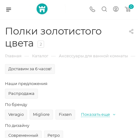
0
Полки золотистого
цвета
2
—
—
—
Главная
Каталог
Аксессуары для ванной комнаты
Доставим за 6 часов!
Наши предложения
Распродажа
По бренду
Veragio
Migliore
Fixsen
Показать еще
По дизайну
Современный
Ретро